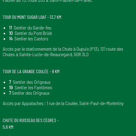
TOUR DU MONT SUGAR LOAF - 13.7 KM
11
Sentier du Garde-feu
10
Sentier du Pont Brûlé
14
Sentier les Castors
Accès par le stationnement de la Chute à Dupuis (P13), 131 route des
Chutes à Sainte-Lucie-de-Beauregard, G0R 3L0
TOUR DE LA GRANDE COULÉE - 9 KM
7
Sentier des Orignaux
19
Sentier les Fantômes
7
Sentier des Orignaux
Accès par Appalaches ; 1 rue de la Coulée, Saint-Paul-de-Montminy
CHUTE DU RUISSEAU DES CÈDRES -
5.6 KM